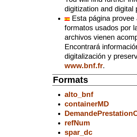
digitization and digita
Esta página provee 
formatos usados por l
archivos vienen acom
Encontrará información 
digitalización y preser
www.bnf.fr
.
Formats
alto_bnf
containerMD
DemandePrestationC
refNum
spar_dc