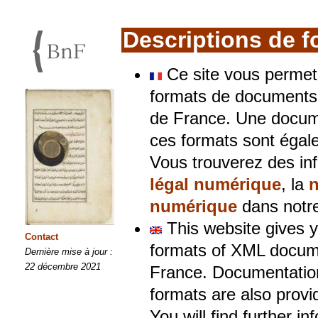
Descriptions de 
Ce site vous permet
formats de documents X
de France. Une docume
ces formats sont égal
Vous trouverez des in
légal numérique
, la
n
numérique
dans notre
This website gives y
Contact
formats of XML docume
Dernière mise à jour :
22 décembre 2021
France. Documentatio
formats are also provi
You will find further in